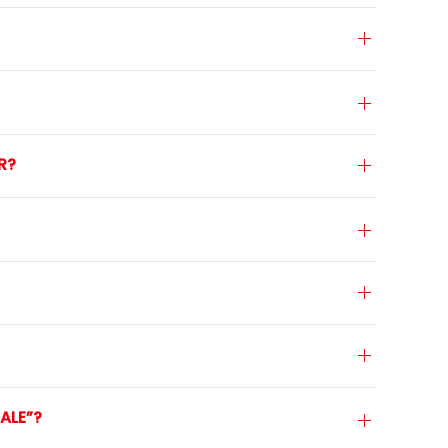
R?
ALE”?