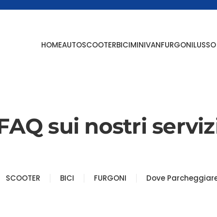
HOME
AUTO
SCOOTER
BICI
MINIVAN
FURGONI
LUSSO
FAQ sui nostri serviz
SCOOTER
BICI
FURGONI
Dove Parcheggiare